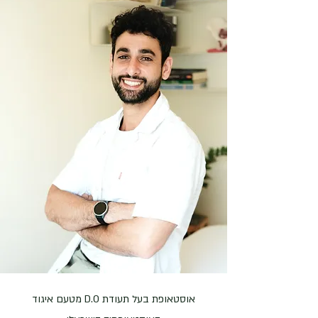
בדגש על מודעות גופנית, תנועה משקמת והעצמת 
את דרכי בעולמות הגוף התחלתי כרקדנית, בלימודים 
אינטנסיביים בסדנאות הכשרה לרקדנים "הקבוצה" 
שם רוקדים מבוקר עד ליל, ימים שלמים, שיעורים, 
חזרות ומופעים. הדרישות הגבוהות מהרקדנים 
מביאות את הגוף-נפש למצבי קיצון של התעלות 
אקסטטית, גאווה וסיפוק אך גם תשישות, שימוש-יתר 
ופציעות. כרקדנית מבצעת לא ידעתי לתת לכך מענה, 
שכן הגוף שלי שימש אותי ככלי מופע - אך לא ידעתי 
אוסטאופת בעל תעודת D.O מטעם איגוד